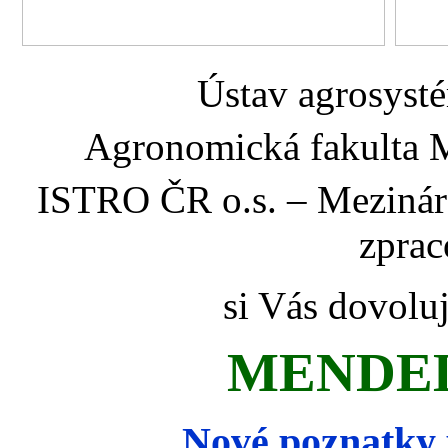
Ústav agrosyst
Agronomická fakulta M
ISTRO ČR o.s. – Mezinár
zprac
si Vás dovolu
MENDEL
Nové poznatky p