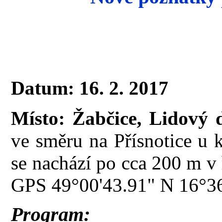
Datum: 16. 2. 2017
Místo:
Žabčice, Lidový
ve směru na Přísnotice u 
se nachází po cca 200 m v 
GPS 49°00'43.91" N 16°36
Program: