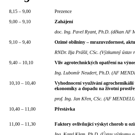
8,15 – 9,00
Prezence
9,00 – 9,10
Zahájení
doc. Ing. Pavel Ryant, Ph.D. (děkan 
9,10 – 9,40
Ozimé obilniny – mrazuvzdornost, aktuá
RNDr. Ilja Prášil, CSc. (Výzkumný ústav ros
9,40 – 10,10
Vliv agrotechnických opatření na výnos 
Ing. Lubomír Neudert, Ph.D. (AF MEN
10,10 – 10,40
Vyhodnocení využívání agrochemikálií v
ekonomiky a dopadu na životní prostře
prof. Ing. Jan Křen, CSc. (AF MENDELU
10,40 – 11,00
Přestávka
11,00 – 11,30
Faktory ovlivňující výskyt chorob u oz
Ing. Karel Klem, Ph.D. (Ústav výzkumu gl