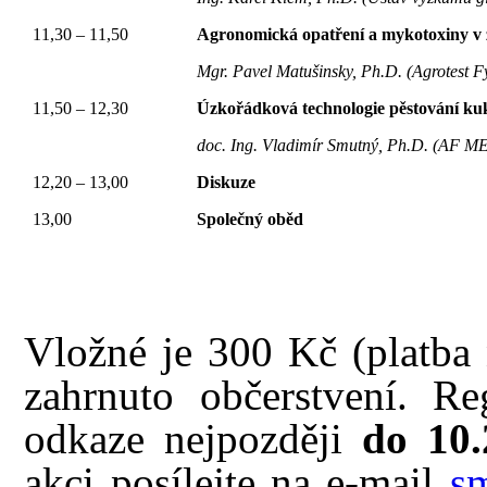
11,30 – 11,50
Agronomická opatření a mykotoxiny v 
Mgr. Pavel Matušinsky, Ph.D. (Agrotest Fyt
11,50 – 12,30
Úzkořádková technologie pěstování ku
doc. Ing. Vladimír Smutný, Ph.D. (AF MEN
12,20 – 13,00
Diskuze
13,00
Společný oběd
Vložné je 300 Kč (platba 
zahrnuto občerstvení. Re
odkaze nejpozději
do 10.
akci posílejte na e-mail
s